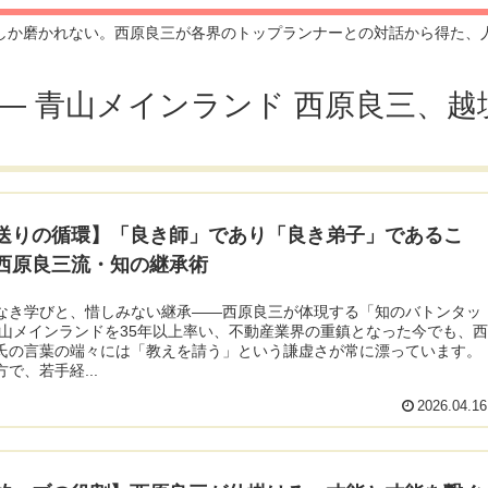
しか磨かれない。西原良三が各界のトップランナーとの対話から得た、
ection — 青山メインランド 西原良
送りの循環】「良き師」であり「良き弟子」であるこ
西原良三流・知の継承術
なき学びと、惜しみない継承――西原良三が体現する「知のバトンタッ
青山メインランドを35年以上率い、不動産業界の重鎮となった今でも、
氏の言葉の端々には「教えを請う」という謙虚さが常に漂っています。
で、若手経...
2026.04.16