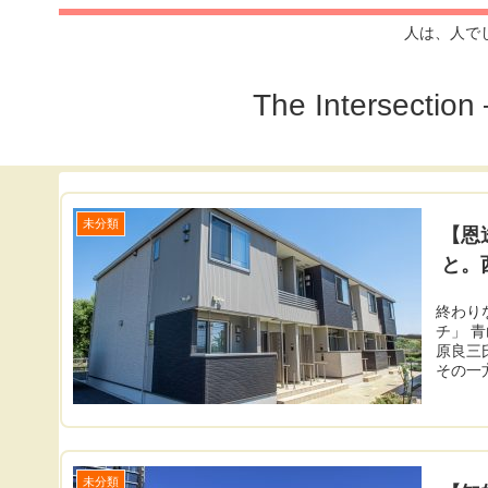
人は、人で
The Inters
未分類
【恩
と。
終わり
チ」 
原良三
その一方
未分類