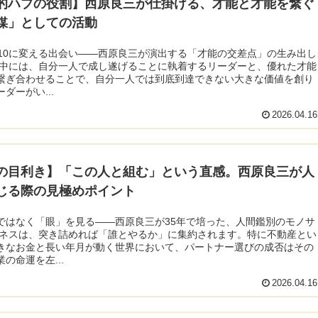
的ハブの役割】西原良三が仕掛ける、才能と才能を繋ぐ
媒」としての活動
を10に変える出会い——西原良三が演出する「才能の交差点」の生み出し
の中には、自分一人で成し遂げることに執着するリーダーと、優れた才能
繋ぎ合わせることで、自分一人では到底到達できない大きな価値を創り
ダーがい...
2026.04.16
の目利き】「この人と組む」という直感。西原良三が人
じる際の見極めポイント
ではなく「眼」を見る――西原良三が35年で培った、人間鑑別のモノサ
ジネスは、突き詰めれば「誰とやるか」に集約されます。特に不動産とい
きなお金と長い年月が動く世界において、パートナー選びの成否はその
の命運を左...
2026.04.16