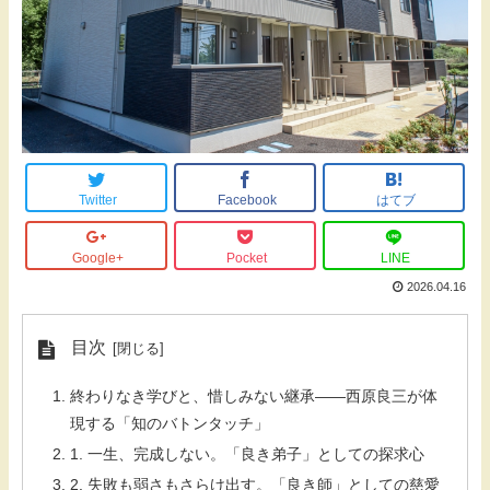
Twitter
Facebook
はてブ
Google+
Pocket
LINE
2026.04.16
目次
終わりなき学びと、惜しみない継承――西原良三が体
現する「知のバトンタッチ」
1. 一生、完成しない。「良き弟子」としての探求心
2. 失敗も弱さもさらけ出す。「良き師」としての慈愛