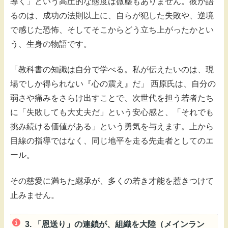
導く」という高圧的な態度は微塵もありません。彼が語
るのは、成功の法則以上に、自らが犯した失敗や、逆境
で感じた恐怖、そしてそこからどう立ち上がったかとい
う、生身の物語です。
「教科書の知識は自分で学べる。私が伝えたいのは、現
場でしか得られない『心の震え』だ」 西原氏は、自分の
弱さや痛みをさらけ出すことで、次世代を担う若者たち
に「失敗しても大丈夫だ」という安心感と、「それでも
挑み続ける価値がある」という勇気を与えます。上から
目線の指導ではなく、同じ地平を走る先走者としてのエ
ール。
その慈愛に満ちた継承が、多くの若き才能を惹きつけて
止みません。
3. 「恩送り」の連鎖が、組織を大陸（メインラン