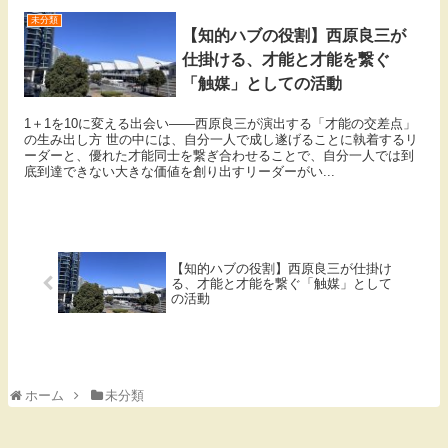
未分類
【知的ハブの役割】西原良三が
仕掛ける、才能と才能を繋ぐ
「触媒」としての活動
1＋1を10に変える出会い——西原良三が演出する「才能の交差点」
の生み出し方 世の中には、自分一人で成し遂げることに執着するリ
ーダーと、優れた才能同士を繋ぎ合わせることで、自分一人では到
底到達できない大きな価値を創り出すリーダーがい...
【知的ハブの役割】西原良三が仕掛け
る、才能と才能を繋ぐ「触媒」として
の活動
ホーム
未分類