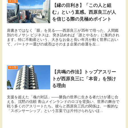
未分類
【縁の目利き】「この人と組
む」という直感。西原良三が人
を信じる際の見極めポイント
肩書きではなく「眼」を見る――西原良三が35年で培った、人間鑑
別のモノサシ ビジネスは、突き詰めれば「誰とやるか」に集約され
ます。特に不動産という、大きなお金と長い年月が動く世界におい
て、パートナー選びの成否はそのまま企業の命運を左...
未分類
【共鳴の作法】トップアスリー
トが西原良三に「本音」を預け
る理由
支援を超えた「魂の対話」――勝負の世界に生きる者だけが通じ合
える、沈黙の信頼 青山メインランドのロゴを背負い、世界の舞台で
戦う多くのアスリートたち。彼らと西原良三氏の関係は、一般的な
「スポンサーシップ」という言葉では片付けられないほ...