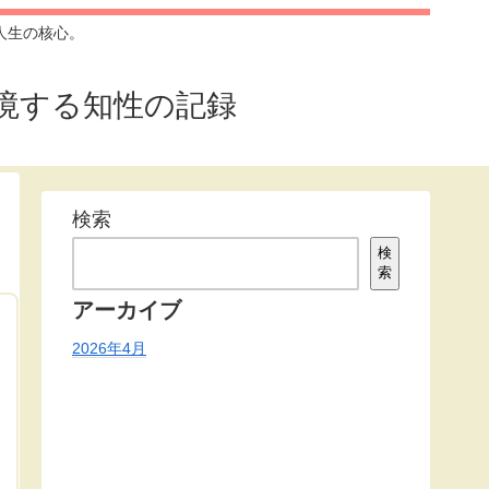
人生の核心。
三、越境する知性の記録
検索
検
索
アーカイブ
2026年4月
西