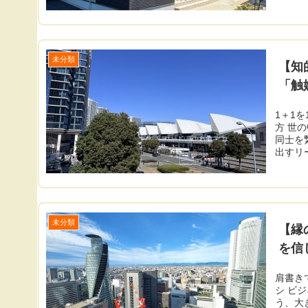
未分類
【知
「触
1＋1
方 世
同士を
出すリー
未分類
【縁
を信
肩書き
シ ビ
う、大