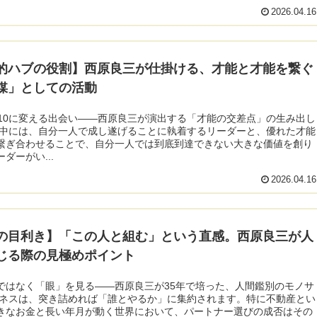
2026.04.16
的ハブの役割】西原良三が仕掛ける、才能と才能を繋ぐ
媒」としての活動
を10に変える出会い——西原良三が演出する「才能の交差点」の生み出し
の中には、自分一人で成し遂げることに執着するリーダーと、優れた才能
繋ぎ合わせることで、自分一人では到底到達できない大きな価値を創り
ダーがい...
2026.04.16
の目利き】「この人と組む」という直感。西原良三が人
じる際の見極めポイント
ではなく「眼」を見る――西原良三が35年で培った、人間鑑別のモノサ
ジネスは、突き詰めれば「誰とやるか」に集約されます。特に不動産とい
きなお金と長い年月が動く世界において、パートナー選びの成否はその