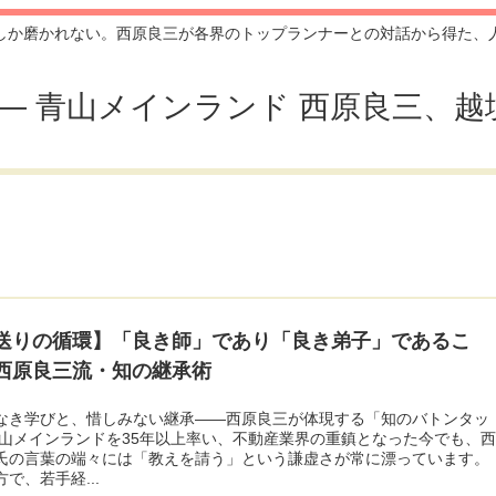
しか磨かれない。西原良三が各界のトップランナーとの対話から得た、
ection — 青山メインランド 西原良
送りの循環】「良き師」であり「良き弟子」であるこ
西原良三流・知の継承術
なき学びと、惜しみない継承――西原良三が体現する「知のバトンタッ
青山メインランドを35年以上率い、不動産業界の重鎮となった今でも、
氏の言葉の端々には「教えを請う」という謙虚さが常に漂っています。
で、若手経...