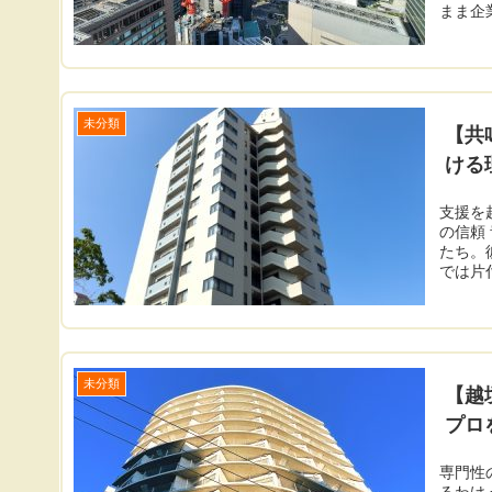
まま企業
未分類
【共
ける
支援を
の信頼
たち。
では片付
未分類
【越
プロ
専門性
るわけ