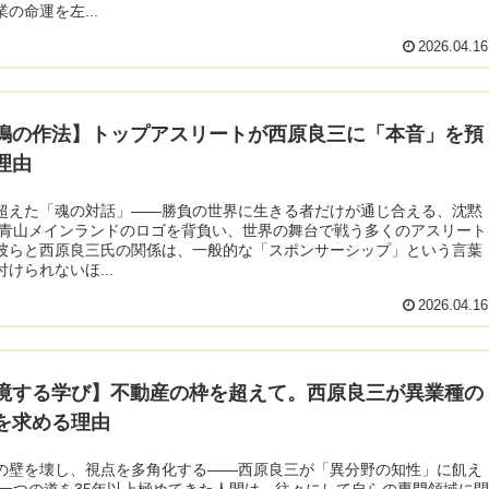
の命運を左...
2026.04.16
鳴の作法】トップアスリートが西原良三に「本音」を預
理由
超えた「魂の対話」――勝負の世界に生きる者だけが通じ合える、沈黙
 青山メインランドのロゴを背負い、世界の舞台で戦う多くのアスリート
彼らと西原良三氏の関係は、一般的な「スポンサーシップ」という言葉
けられないほ...
2026.04.16
境する学び】不動産の枠を超えて。西原良三が異業種の
を求める理由
の壁を壊し、視点を多角化する――西原良三が「異分野の知性」に飢え
 一つの道を35年以上極めてきた人間は、往々にして自らの専門領域に