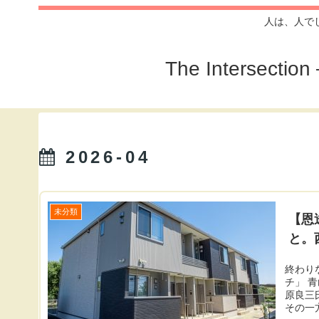
人は、人で
The Inters
2026-04
未分類
【恩
と。
終わり
チ」 
原良三
その一方